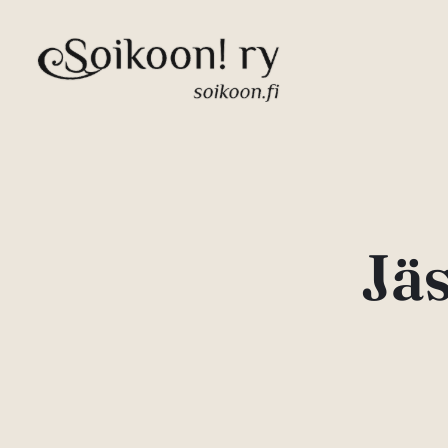
Siirry
sisältöön
Jä