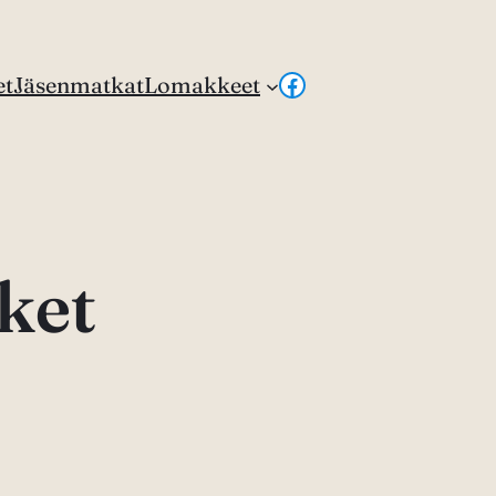
Facebook
et
Jäsenmatkat
Lomakkeet
ket