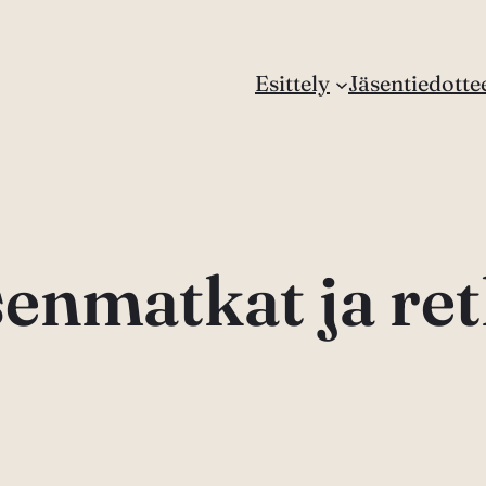
Esittely
Jäsentiedotte
senmatkat ja ret