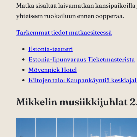
Matka sisältää laivamatkan kansipaikoilla j
yhteiseen ruokailuun ennen oopperaa.
Tarkemmat tiedot matkaesiteessä
Estonia-teatteri
Estonia-lipunvaraus Ticketmasterista
Mövenpick Hotel
Kiltojen talo: Kaupankäyntiä keskiajal
Mikkelin musiikkijuhlat 