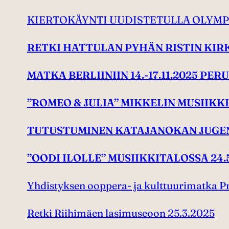
KIERTOKÄYNTI UUDISTETULLA OLYMPI
RETKI HATTULAN PYHÄN RISTIN KIRK
MATKA BERLIINIIN 14.-17.11.2025 PE
”ROMEO & JULIA” MIKKELIN MUSIIKKI
TUTUSTUMINEN KATAJANOKAN JUGEN
”OODI ILOLLE” MUSIIKKITALOSSA 24.5
Yhdistyksen ooppera- ja kulttuurimatka P
Retki Riihimäen lasimuseoon 25.3.2025