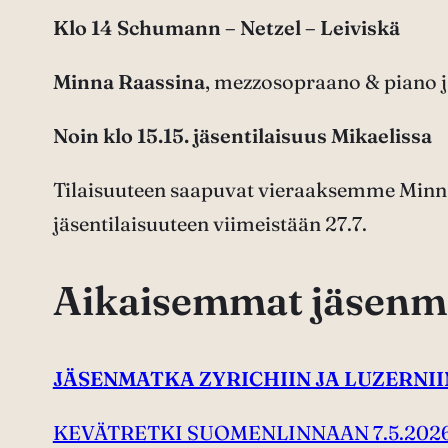
Klo 14 Schumann – Netzel – Leiviskä
Minna Raassina
, mezzosopraano & piano 
Noin klo 15.15. jäsentilaisuus Mikaelissa
Tilaisuuteen saapuvat vieraaksemme Minn
jäsentilaisuuteen viimeistään 27.7.
Aikaisemmat jäsenma
JÄSENMATKA ZYRICHIIN JA LUZERNIIN 1
KEVÄTRETKI SUOMENLINNAAN 7.5.202