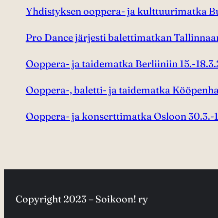
Yhdistyksen ooppera- ja kulttuurimatka Bu
Pro Dance järjesti balettimatkan Tallinnaan
Ooppera- ja taidematka Berliiniin 15.-18.3
Ooppera-, baletti- ja taidematka Kööpenh
Ooppera- ja konserttimatka Osloon 30.3.-
Copyright 2023 – Soikoon! ry