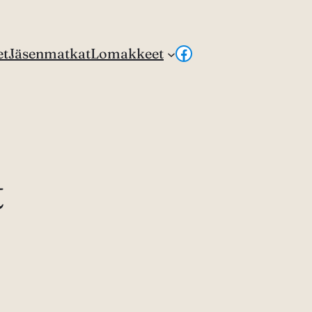
Facebook
et
Jäsenmatkat
Lomakkeet
t