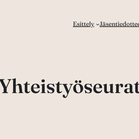
Esittely
Jäsentiedotte
Yhteistyöseura