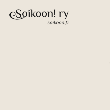
Siirry
sisältöön