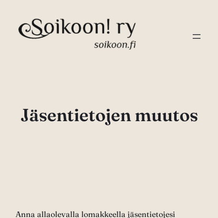
Siirry
sisältöön
Jäsentietojen muutos
Anna allaolevalla lomakkeella jäsentietojesi